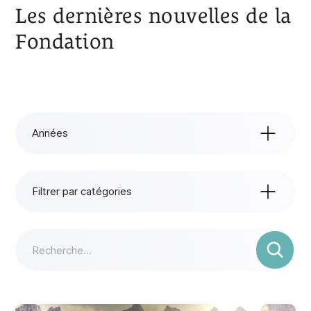
Les dernières nouvelles de la
Fondation
Années
Années
Tout
Filtrer par catégories
2026
Filtrer par catégories
Toutes les catégories
2025
Actualités
2024
Événements
2023