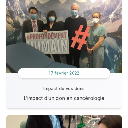
Impact de vos dons
2022
Offres d'emploi
2021
2020
2019
17 février 2022
Impact de vos dons
L’impact d’un don en cancérologie