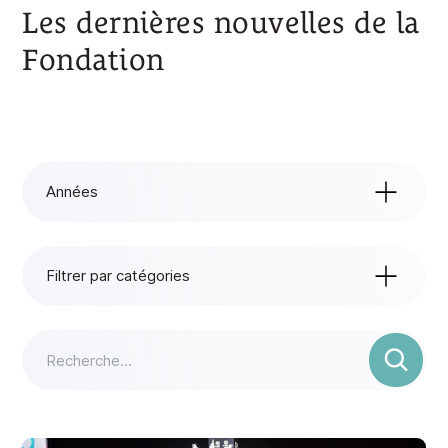
Les dernières nouvelles de la
Fondation
Années
Années
Tout
Filtrer par catégories
2026
Filtrer par catégories
Toutes les catégories
2025
Actualités
2024
Événements
2023