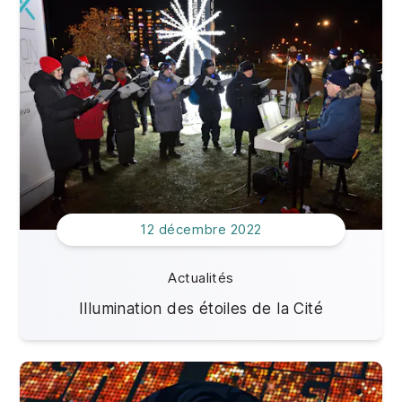
Impact de vos dons
2022
Offres d'emploi
2021
2020
2019
12 décembre 2022
Actualités
Illumination des étoiles de la Cité