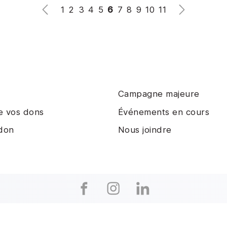
1
2
3
4
5
6
7
8
9
10
11
Campagne majeure
e vos dons
Événements en cours
 don
Nous joindre