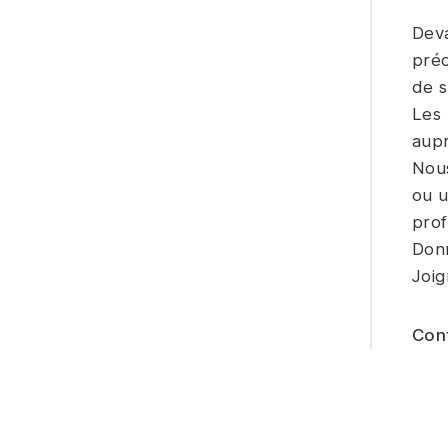
Deva
préc
de s
Les 
aupr
Nous
ou u
pro
Donn
Joi
Cont