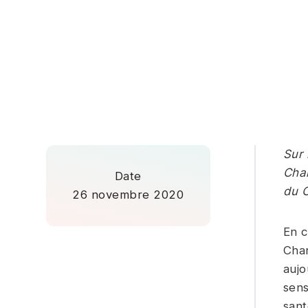
Sur 
Char
Date
du 
26 novembre 2020
En c
Char
aujo
sens
sant