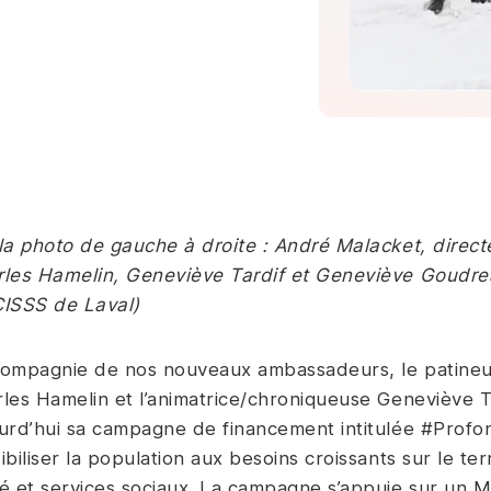
la photo de gauche à droite : André Malacket, direct
les Hamelin, Geneviève Tardif et Geneviève Goudreau
CISSS de Laval)
ompagnie de nos nouveaux ambassadeurs, le patineur 
les Hamelin et l’animatrice/chroniqueuse Geneviève Ta
urd’hui sa campagne de financement intitulée #Profon
ibiliser la population aux besoins croissants sur le terr
é et services sociaux. La campagne s’appuie sur un 