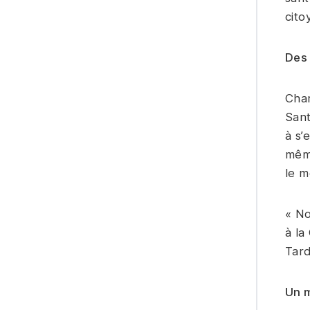
cito
Des
Char
Sant
à s’
même
le m
« No
à la
Tard
Un 