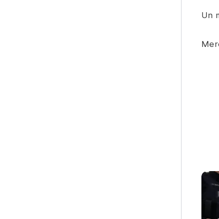
Un m
Merc