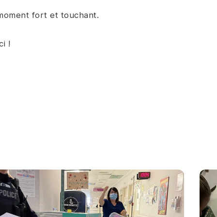
oment fort et touchant.
i !