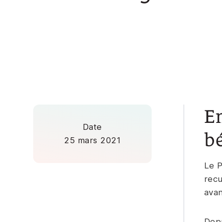
Em
Date
b
25 mars 2021
Le P
recu
avan
Depu