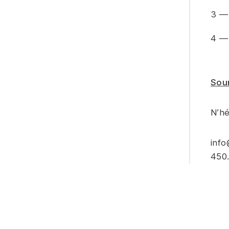
Soum
N’hé
info
450