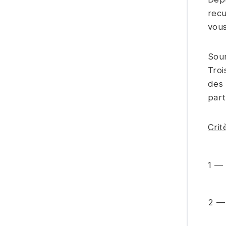
recu
vous
Soum
Troi
des 
part
Crit