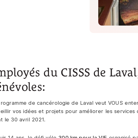
ployés du CISSS de Laval
énévoles:
rogramme de cancérologie de Laval veut VOUS enten
eillir vos idées et projets pour améliorer les service
t le 30 avril 2021.
is 14 ans, le défi vélo
300 km pour la VIE
organisé pa